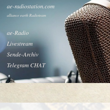
ae-radiostation.com
alliance earth Radioteam
ae-Radio
Livestream
Sende-Archiv
Telegram CHAT