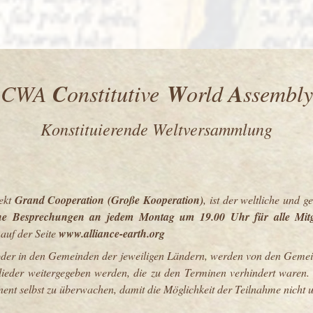
C
W
A
CWA
onstitutive
orld
ssembly
Konstituierende Weltversammlung
ekt
Grand Cooperation (Große Kooperation)
, ist der weltliche und g
rne Besprechungen an jedem Montag um 19.00 Uhr für alle Mitgl
 auf der Seite
www.alliance-earth.org
der in den Gemeinden der jeweiligen Ländern, werden von den Gemeind
lieder weitergegeben werden, die zu den Terminen verhindert waren
nent selbst zu überwachen, damit die Möglichkeit der Teilnahme nicht