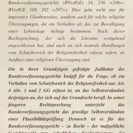
Bundesverfassungsgerichts (BVerfGE) 24, 236 <246>;
BVerfGE 108, 282 <297>). Dies gelte nicht nur für
imperative Glaubenssätze, sondern auch für solche religiöse
Überzeugungen, die ein Ver­halten als das zur Bewältigung
einer Lebenslage richtige bestimmen. Nach dieser
Rechtsprechung, der sich die Literatur weitgehend
angeschlossen hat, sind auch an sich neutrale Handlungen
vom Schutzbereich der Religionsfreiheit erfasst, sofern sie
Ausfluss einer religiösen Überzeugung sind.
Die in ihren Grundzügen gefestigte Judikatur des
Bundesverfassungsgerichts knüpft für die Frage, ob ein
Verhalten vom Schutzbereich der Religionsfreiheit aus Art.
4 Abs. 1 und 2 GG erfasst ist, an das Selbstverständnis
desjenigen an, der sich auf das Grundrecht beruft. In seiner
jüngeren Rechtsprechung unter­zieht das
Bundesverfassungsgericht das jeweilige Selbstverständnis
einer Plausibilitätsprüfung. Dennoch ist es für das
Bundesverfassungsgericht – zu Recht – der maßgebliche
Gesichtspunkt zur inhaltlichen Konkretisierung der