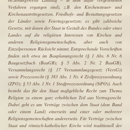
Verfahren ergangen sind), z.B. den Kirchensteuer- und
Kirchen­austrittsgesetzen, Friedhofs- und Bestattungsgesetzen
der Länder sowie Feier­tagsgesetzen; es gibt zahlreiche
Gesetze, mit denen der Staat in Gestalt des Bundes oder eines
Landes auf die religiösen Interessen von Kirchen und
anderen Religionsgemeinschaften, aber auch von
Einzelpersonen Rücksicht nimmt. Entsprechende Vorschriften
finden sich etwa im Bauplanungsrecht (§ 1 Abs. 6 Nr. 6
Baugesetzbuch (BauGB); § 5 Abs. 2 Nr. 2 BauGB),
Versamm­lungsrecht (§ 17 Versammlungsgesetz (VersG))
sowie Prozessrecht (§ 383 Abs. 1 Nr. 4 Zivilprozessordnung
(ZPO); § 53 Abs. 1 Nr. 1 Strafprozessordnung (StPO)). Auch
besteht das für den Staat maßgebliche Recht zum Thema
Religion zu einem ganz erheblichen Teil aus Vertragsrecht.
Dabei geht es um Verträge zwischen dem Staat (dem Bund
oder einem Land) einerseits und einer oder mehrerer
Religionsgemeinschaften andererseits. Für Verträge zwischen
Staat und römisch-katholischer Kirche wird traditionell der