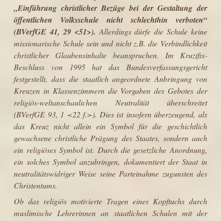
„Einführung christlicher Bezüge bei der Gestaltung der
öffent­lichen Volksschule nicht schlechthin verboten“
(BVerfGE 41, 29 <51>).
Aller­dings dürfe die Schule keine
missionarische Schule sein und nicht z.B. die Verbindlichkeit
christlicher Glaubensinhalte beanspruchen. Im Kruzifix-
Beschluss von 1995 hat das Bundesverfassungsgericht
festgestellt, dass die staatlich angeordnete Anbringung von
Kreuzen in Klassenzimmern die Vor­gaben des Gebotes der
religiös-weltanschaulichen Neutralität überschreitet
(BVerfGE 93, 1 <22 f.>). Dies ist insofern überzeugend, als
das Kreuz nicht allein ein Symbol für die geschichtlich
gewachsene christliche Prägung des Staates, sondern auch
ein religiöses Symbol ist. Durch die gesetzliche Anord­nung,
ein solches Symbol anzubringen, dokumentiert der Staat in
neutralitäts­widriger Weise seine Parteinahme zugunsten des
Christentums.
Ob das religiös motivierte Tragen eines Kopftuchs durch
muslimische Lehrerin­nen an staatlichen Schulen mit der