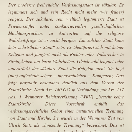
Der moderne freiheitliche Verfassungsstaat ist säkular. Er
legitimiert sich und sein Recht nicht mehr (wie früher)
religiös. Der säkulare, rein weltlich legiti­mierte Staat ist
Friedensstifter unter konkurrierenden gesellschaftlichen
Macht­ansprüchen, zu Antworten auf die religiöse
Wahrheitsfrage ist er nicht berufen. Ein solcher Staat kann
kein „christlicher Staat“ sein. Er identifiziert sich mit keiner
Religion und fungiert nicht als Richter oder Vollstrecker in
Streitigkeiten um letzte Wahrheiten. Gleichwohl leugnet oder
unterdrückt der säkulare Staat die Religion nicht. Sie liegt
(nur) außerhalb seiner – innerweltlichen – Kompe­tenz. Das
folgt normativ besonders deutlich aus dem Verbot der
Staatskirche: Nach Art. 140 GG in Verbindung mit Art. 137
Abs. 1 Weimarer Reichsver­fassung (WRV) „besteht keine
Staatskirche“. Diese Vorschrift enthält das
verfassungsrechtliche Gebot einer institutionellen Trennung
von Staat und Kirche. Sie wurde in der Weimarer Zeit von
Ulrich Stutz als „hinkende Trennung“ bezeichnet. Das ist
aber insofern unpräzise, als damit die Vorstellung verbunden