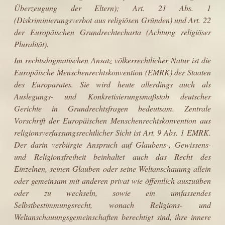
Überzeugung der Eltern); Art. 21 Abs. 1
(Diskriminierungsverbot aus religiösen Gründen) und Art. 22
der Europäischen Grundrechtecharta (Achtung religiöser
Pluralität).
Im rechtsdogmatischen Ansatz völkerrechtlicher Natur ist die
Europäische Men­schenrechtskonvention (EMRK) der Staaten
des Europarates. Sie wird heute allerdings auch als
Auslegungs- und Konkretisierungsmaßstab deutscher
Gerichte in Grundrechtsfragen bedeutsam. Zentrale
Vorschrift der Euro­päischen Menschenrechtskonvention aus
religionsverfassungsrechtlicher Sicht ist Art. 9 Abs. 1 EMRK.
Der darin verbürgte Anspruch auf Glaubens-, Gewissens-
und Religionsfreiheit beinhaltet auch das Recht des
Einzelnen, seinen Glauben oder seine Weltanschauung allein
oder gemeinsam mit anderen privat wie öffentlich auszuüben
oder zu wechseln, sowie ein umfas­sendes
Selbstbestimmungsrecht, wonach Religions- und
Weltanschauungs­gemeinschaften berechtigt sind, ihre innere