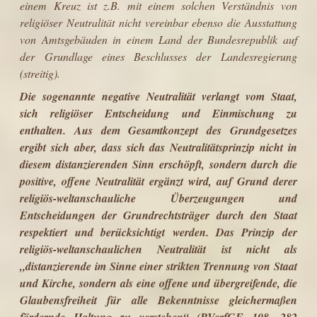
einem Kreuz ist z.B. mit einem solchen Verständnis von
religiöser Neutralität nicht vereinbar ebenso die Ausstattung
von Amtsgebäuden in einem Land der Bundesrepublik auf
der Grundlage eines Beschlusses der Landesregierung
(streitig).
Die sogenannte negative Neutralität verlangt vom Staat,
sich religiöser Ent­scheidung und Einmischung zu
enthalten. Aus dem Gesamtkonzept des Grundgesetzes
ergibt sich aber, dass sich das Neutralitätsprinzip nicht in
diesem distanzierenden Sinn erschöpft, sondern durch die
positive, offene Neutralität ergänzt wird, auf Grund derer
religiös-weltanschauliche Über­zeugungen und
Entscheidungen der Grundrechtsträger durch den Staat
respek­tiert und berücksichtigt werden.
Das Prinzip der
religiös-weltanschaulichen Neutralität ist nicht als
„distanzierende im Sinne einer strikten Trennung von Staat
und Kirche, sondern als eine offene und übergreifende, die
Glaubens­freiheit für alle Bekenntnisse gleichermaßen
fördernde Haltung zu verste­hen“ (BVerfGE 108, 282