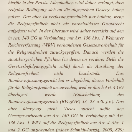
hierfür in der Praxis. Allenthalben wird daher verlangt, dass
religiöse Betätigung sich an die allgemeinen Gesetze halten
müsse. Das aber ist verfassungsrechtlich nur halt­bar, wenn
die Religionsfreiheit nicht als vorbehaltloses Grundrecht
aufgefasst wird. In der Literatur wird daher verstärkt auf den
in Art. 140 GG in Verbindung mit Art. 136 Abs. 1 Weimarer
Reichsverfassung (WRV) vorhandenen Gesetzesvorbehalt für
die Religionsfreiheit zurückgegriffen. Danach werden die
staatsbürgerlichen Pflichten (zu denen an vorderer Stelle die
Gesetzes­befolgungspflicht zählt) durch die Ausübung der
Religionsfreiheit nicht beschränkt. Das
Bundesverfassungsgericht hat es abgelehnt, diesen Vorbehalt
für die Religionsfreiheit anzuwenden, weil er durch Art. 4 GG
überlagert werde (Entscheidung des
Bundesverfassungsgerichts (BVerfGE) 33, 23 <30 f.>). Das
aber überzeugt nicht. Vieles spricht dafür, den
Gesetzesvorbehalt aus Art. 140 GG in Verbindung mit Art.
136 Abs. 1 WRV auf die Religionsfreiheit aus Art. 4 Abs. 1
und 2 GG anzuwenden (näher Schmidt-Jortzig, 2008, 829;