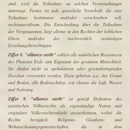
sind, wird die Teilnahme an solchen Veranstaltungen
untersagt. Ferner ist jede gesetzliche Vorschrift, die eine
Teilnahme bestimmen und/oder vorschreiben soll,
rechtsunwirksam. Die Entscheidung über die Teilnahme
der Vorgenannten, liegt alleine in den Rechten der leiblichen
Eltern und/oder der nachweislich zuständigen
Erziehungsberechtigten.
Ziffer 8.
"
alliance earth
"
erklärt alle natürlichen Ressourcen
des Planeten Erde zum Eigentum der gesamten Menschheit.
Sie dürfen nicht zu spekulativen oder gewinnbringenden
Zwecken verwendet werden. Dazu gehören u.a. der Grund
und Boden, alle Bodenschätze, wie ebenso die Luft, Wasser
und Nahrung.
Ziffer 9. "alliance earth"
ist
gemäß Definition des
juristischen Völkerrechts als eigenständige Nation und
originäres Völkerrechtssubjekt anzuerkennen, wobei die
Rechte bezüglich Religions- Glaubens- und
Weltanschauungsgemeinschaften, die in dem