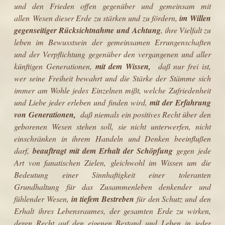
und den Frieden offen gegenüber und gemeinsam mit
allen Wesen dieser Erde zu stärken und zu fördern,
im Willen
gegenseitiger Rücksichtnahme und Achtung
, ihre Vielfalt zu
leben im Bewusstsein der gemeinsamen Errungenschaften
und der Verpflichtung gegenüber den vergangenen und aller
künftigen Generationen,
mit dem Wissen,
daß nur frei ist,
wer seine Freiheit bewahrt und die Stärke der Stämme sich
immer am Wohle jedes Einzelnen mißt, welche Zufriedenheit
und Liebe jeder erleben und finden wird,
mit der Erfahrung
von Generationen,
daß niemals ein positives Recht über den
geborenen Wesen stehen soll, sie nicht unterwerfen, nicht
einschränken in ihrem Handeln und Denken beeinflußen
darf,
beauftragt mit dem Erhalt der Schöpfung
gegen jede
Art von fanatischen Zielen, gleichwohl im Wissen um die
Bedeutung einer Sinnhaftigkeit einer toleranten
Grundhaltung für das Zusammenleben denkender und
fühlender Wesen,
in tiefem Bestreben
für den Schutz und den
Erhalt ihres Lebensraumes, der gesamten Erde zu wirken,
deren Recht auf den eigenen Bestand und Leben in jeder