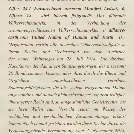
Ziffer 24.1 Entsprechend unserem
Manifest Leitsatz 6,
Ziffern 18
wird hiermit festgestellt:
Das führende
Völkerrechtssubjekt, in der Verbindung der
zusammengeschlossenen Völkerrechtssubjekte, ist
alliance-
earth.com United Nation of Human and Earth
. Die
Organisation vertritt alle deutschen Völkerrechtssubjekte in
ihrem Rechts- und Gebietsstand vor dem Ausbruch
des ersten Weltkrieges am 28. Juli 1914. Die direkten
Nachfahren der damaligen Staatsangehörigen, der insgesamt
26 Bundesstaaten, besitzen über ihre, durch die Eltern und
Großeltern u
nauslöschlichen vererbten
Staatsangehörigkeiten, die bis zu dem vorgenannten Datum
angewandtes und danach nicht erloschenes, sondern lediglich
überlagertes Recht sind, so lange sämtliche Gebietsrechte, bis
sie ihren Willen zum Verzicht selbst, im Wissen der
rechtlichen und geschichtlichen Zusammenhänge, erklärt
haben. Noch einmal gesichert wurden diese Rechte durch die
Verfassunggebende Versammlung vom 1. November 2014,