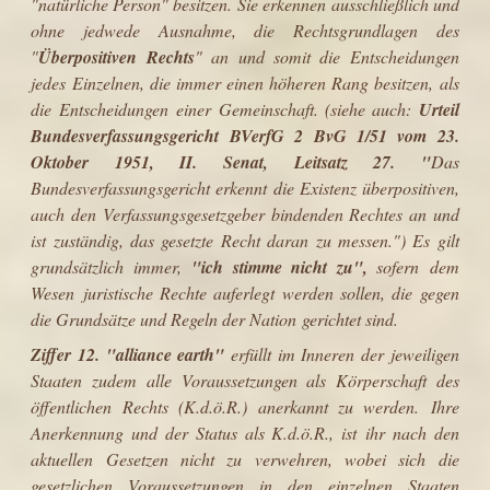
"natürliche Person" besitzen. Sie erkennen ausschließlich und
ohne jedwede Ausnahme, die Rechtsgrundlagen des
"
Überpositiven Rechts
" an und somit die Entscheidungen
jedes Einzelnen, die immer einen höheren Rang besitzen, als
die Entscheidungen einer Gemeinschaft. (siehe auch:
Urteil
Bundesverfassungsgericht
BVerfG 2 BvG 1/51
vom 23.
Oktober 1951, II. Senat, Leitsatz 27. "
Das
Bundesverfassungsgericht erkennt die Existenz überpositiven,
auch den Verfassungsgesetzgeber bindenden Rechtes an und
ist zuständig, das gesetzte Recht daran zu messen.") Es gilt
grundsätzlich immer,
"ich stimme nicht zu",
sofern dem
Wesen juristische Rechte auferlegt werden sollen, die gegen
die Grundsätze und Regeln der Nation gerichtet sind.
Ziffer 12.
"
alliance earth
"
erfüllt im Inneren der jeweiligen
Staaten zudem alle Voraussetzungen als Körperschaft des
öffentlichen Rechts (K.d.ö.R.) anerkannt zu werden. Ihre
Anerkennung und der Status als K.d.ö.R., ist ihr nach den
aktuellen Gesetzen nicht zu verwehren, wobei sich die
gesetzlichen Voraussetzungen in den einzelnen Staaten