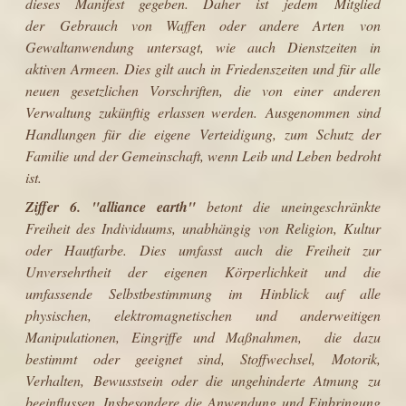
dieses Manifest gegeben. Daher ist jedem Mitglied
der Gebrauch von Waffen oder andere Arten von
Gewaltanwendung untersagt, wie auch Dienstzeiten in
aktiven Armeen. Dies gilt auch in Friedenszeiten und für alle
neuen gesetzlichen Vorschriften, die von einer anderen
Verwaltung zukünftig erlassen werden. Ausgenommen sind
Handlungen für die eigene Verteidigung, zum Schutz der
Familie und der Gemeinschaft, wenn Leib und Leben bedroht
ist.
Ziffer 6.
"
alliance earth
"
betont die uneingeschränkte
Freiheit des Individuums, unabhängig von Religion, Kultur
oder Hautfarbe. Dies umfasst auch die Freiheit zur
Unversehrtheit der eigenen Körperlichkeit und die
umfassende Selbstbestimmung im Hinblick auf alle
physischen, elektromagnetischen und anderweitigen
Manipulationen, Eingriffe und Maßnahmen, die dazu
bestimmt oder geeignet sind, Stoffwechsel, Motorik,
Verhalten, Bewusstsein oder die ungehinderte Atmung zu
beeinflussen. Insbesondere die Anwendung und Einbringung