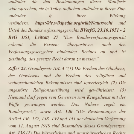
und/oder die den Bestimmungen dieses Manifests
widersprechen, sie in Teilen aufheben und/oder in ihrem Sinn
und/oder in ihrer Wirkung
verändern.
https://de.wikipedia.org/wiki/Naturrecht
und
Urteil des Bundesverfassungsgerichts
BVerfG, 23.10.1951
- 2
BvG 1/51, Leitsatz 27 "
Das Bundesverfassungsgericht
erkennt die Existenz überpositiven, auch den
Verfassungsgesetzgeber bindenden Rechtes an und ist
zuständig, das gesetzte Recht daran zu messen."
Ziffer 22.
Grundgesetz
Art. 4
"(1) Die Freiheit des Glaubens,
des Gewissens und die Freiheit des religiösen und
weltanschaulichen Bekenntnisses sind unverletzlich. (2) Die
ungestörte Religionsausübung wird gewährleistet. (3)
Niemand darf gegen sein Gewissen zum Kriegsdienst mit der
Waffe gezwungen werden. Das Nähere regelt ein
Bundesgesetz",
sowie
Art. 140
"Die Bestimmungen der
Artikel 136, 137, 138, 139 und 141 der deutschen Verfassung
vom 11. August 1919 sind Bestandteil dieses Grundgesetzes.
Art. 136 (1)
Die bürgerlichen und staatsbürgerlichen Rechte