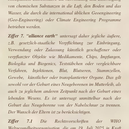
von chemischen Substanzen in die Luft, den Boden und das
Wasser, die durch die international üblichen
Geoengineering
(Geo-Engineering) oder Climate Engineering P
rogramme
betrieben werden.
Ziffer 7.
"
alliance earth
"
untersagt daher jegliche äußere,
z.B. gesetzlich-staatliche Verpflichtung zur Einbringung,
Verwendung oder Zulassung künstlich geschaffener oder
verpflanzter Objekte wie Medikamente, Chips, Impfungen,
Biologika und Biogenics, Teststäbchen oder vergleichbare
Verfahren, Injektionen, Blut, Blutseren, Stammzellen,
Gewebe, künstlicher oder transplantierter Organe. Das gilt
sowohl vor der Geburt eines Neugeborenen im Mutterleib, als
auch zu jeglichem anderen Zeitpunkt nach der Geburt eines
lebenden Wesens. Es ist untersagt unmittelbar nach der
Geburt das Neugeborene von der Nabelschnur zu trennen.
Der Wunsch der Eltern ist zu berücksichtigen.
Ziffer 7.1
Die Rechtsvorschriften der WHO
Weltgesundheitsorganisation, die am 19. Juli 2025 in Kraft