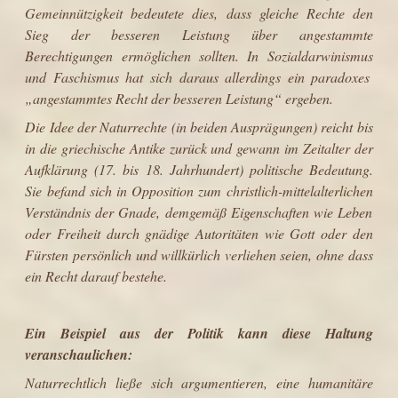
Gemeinnützigkeit
bedeutete dies, dass gleiche Rechte den
Sieg der besseren
Leistung
über angestammte
Berechtigungen ermöglichen sollten. In
Sozialdarwinismus
und
Faschismus
hat sich daraus allerdings ein
paradoxes
„angestammtes Recht der besseren Leistung“ ergeben.
Die Idee der Naturrechte (in beiden Ausprägungen) reicht bis
in die
griechische Antike
zurück und gewann im
Zeitalter der
Aufklärung
(17. bis 18. Jahrhundert) politische Bedeutung.
Sie befand sich in Opposition zum
christlich
-
mittelalterlichen
Verständnis der
Gnade
, demgemäß Eigenschaften wie Leben
oder Freiheit durch gnädige
Autoritäten
wie
Gott
oder den
Fürsten
persönlich und willkürlich verliehen seien, ohne dass
ein Recht darauf bestehe.
Ein Beispiel aus der Politik kann diese Haltung
veranschaulichen:
Naturrechtlich ließe sich argumentieren, eine humanitäre