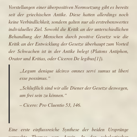
Vorstellungen einer überpositiven Normsetzung gibt es bereits
seit der
griechischen Antike
. Diese hatten allerdings noch
keine Verbindlichkeit, sondern galten nur als erstrebenswertes
individuelles Ziel. Sowohl die Kritik an der unterschiedlichen
Behandlung der Menschen durch positive Gesetze wie die
Kritik an der Entwicklung der Gesetze überhaupt zum Vorteil
der Schwachen ist in der Antike belegt (Platons
Antiphon
,
Orator und
Kritias
, oder
Ciceros
De legibus
[1]
).
„Legum denique idcirco omnes servi sumus ut liberi
esse possimus.“
„Schließlich sind wir alle Diener der Gesetze deswegen,
um frei sein zu können.“
– Cicero: Pro Cluentio 53, 146.
Eine erste einflussreiche Synthese der beiden Ursprünge
versuchte
Thomas von Aquin
. In der
scholastischen