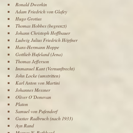
Ronald Dworkin
Adam Friedrich von Glafey
Hugo Grotius
Thomas Hobbes
(begrenzt)
Johann Christoph Hoffbauer
Ludwig Julius Friedrich Höpfner
Hans-Hermann Hoppe
Gottlieb Hufeland
(Jena)
Thomas Jefferson
Immanuel Kant
(
Vernunftrecht
)
John Locke
(umstritten)
Karl Anton von Martini
Johannes Messner
Oliver O’Donovan
Platon
Samuel von Pufendorf
Gustav Radbruch
(nach 1933)
Ayn Rand
Murray N. Rothbard