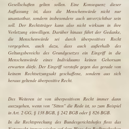
Gesellschaften gelten sollen. Eine Konsequenz dieser
Auffassung ist, dass die Menschenwürde nicht nur
unantastbar, sondern insbesondere auch unverzichtbar sein
soll. Der
Rechtsträger
kann also nicht wirksam in ihre
Verletzung einwilligen. Darüber hinaus führt der Gedanke,
die Menschenwürde sei durch überpositives Recht
vorgegeben, auch dazu, dass auch außerhalb des
Geltungsbereichs des Grundgesetzes ein Eingriff in die
Menschenwürde eines Individuums keinen Gehorsam
erwarten dürfe. Der Eingriff verstoße gegen das gerade von
keinem Rechtsetzungsakt geschaffene, sondern aus sich
heraus geltende überpositive Recht.
Des Weiteren ist von überpositivem Recht immer dann
auszugehen, wenn von "Sitten" die Rede ist, so zum Beispiel
in
Art. 2
GG,
§ 138
BGB,
§ 242
BGB oder
§ 826
BGB.
In die Rechtsprechung des
Bundesgerichtshofes
floss das
Naturrecht immer wieder auf dem Wege der
Radbruchschen