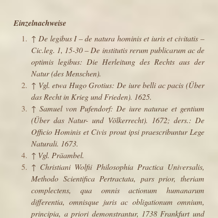
Einzelnachweise
↑
De legibus I
– de natura hominis et iuris et civitatis –
Cic.leg. 1, 15-30 – De institutis rerum publicarum ac de
optimis legibus: Die Herleitung des Rechts aus der
Natur (des Menschen).
↑
Vgl. etwa Hugo Grotius: De iure belli ac pacis (Über
das Recht in Krieg und Frieden). 1625.
↑
Samuel von Pufendorf: De iure naturae et gentium
(Über das Natur- und Völkerrecht). 1672; ders.: De
Officio Hominis et Civis prout ipsi praescribuntur Lege
Naturali. 1673.
↑
Vgl.
Präambel
.
↑
Christiani Wolfii Philosophia Practica Universalis,
Methodo Scientifica Pertractata, pars prior, theriam
complectens, qua omnis actionum humanarum
differentia, omnisque juris ac obligationum omnium,
principia, a priori demonstrantur, 1738 Frankfurt und