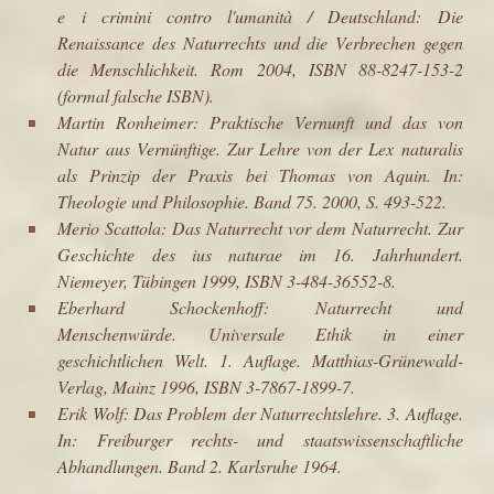
e i crimini contro l'umanità / Deutschland: Die
Renaissance des Naturrechts und die Verbrechen gegen
die Menschlichkeit. Rom 2004, ISBN 88-8247-153-2
(formal falsche ISBN).
Martin Ronheimer: Praktische Vernunft und das von
Natur aus Vernünftige. Zur Lehre von der Lex naturalis
als Prinzip der Praxis bei Thomas von Aquin. In:
Theologie und Philosophie. Band 75. 2000, S. 493-522.
Merio Scattola: Das Naturrecht vor dem Naturrecht. Zur
Geschichte des ius naturae im 16. Jahrhundert.
Niemeyer, Tübingen 1999, ISBN 3-484-36552-8.
Eberhard Schockenhoff
: Naturrecht und
Menschenwürde. Universale Ethik in einer
geschichtlichen Welt. 1. Auflage. Matthias-Grünewald-
Verlag, Mainz 1996, ISBN 3-7867-1899-7.
Erik Wolf: Das Problem der Naturrechtslehre. 3. Auflage.
In: Freiburger rechts- und staatswissenschaftliche
Abhandlungen. Band 2. Karlsruhe 1964.