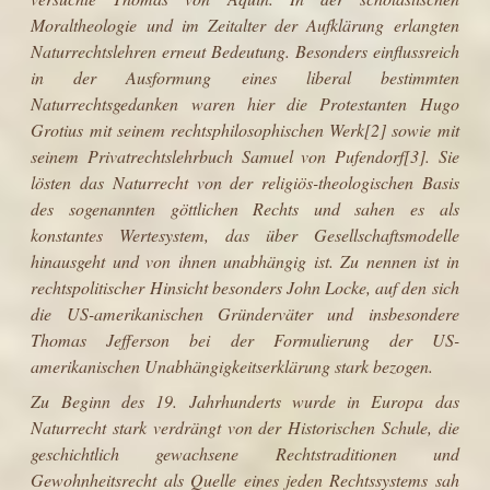
Moraltheologie
und im
Zeitalter der Aufklärung
erlangten
Naturrechtslehren erneut Bedeutung. Besonders einflussreich
in der Ausformung eines liberal bestimmten
Naturrechtsgedanken waren hier die
Protestanten
Hugo
Grotius
mit seinem rechtsphilosophischen Werk
[2]
sowie mit
seinem Privatrechtslehrbuch
Samuel von Pufendorf
[3]
. Sie
lösten das Naturrecht von der religiös-theologischen Basis
des sogenannten
göttlichen Rechts
und sahen es als
konstantes Wertesystem, das über Gesellschaftsmodelle
hinausgeht und von ihnen unabhängig ist. Zu nennen ist in
rechtspolitischer Hinsicht besonders
John Locke
, auf den sich
die US-amerikanischen Gründerväter und insbesondere
Thomas Jefferson
bei der Formulierung der
US-
amerikanischen Unabhängigkeitserklärung
stark bezogen.
Zu Beginn des
19. Jahrhunderts
wurde in Europa das
Naturrecht stark verdrängt von der
Historischen Schule
, die
geschichtlich gewachsene Rechtstraditionen und
Gewohnheitsrecht als Quelle eines jeden Rechtssystems sah