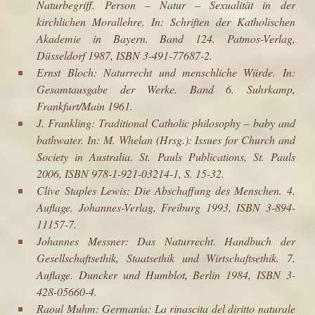
Naturbegriff. Person – Natur – Sexualität in der
kirchlichen Morallehre. In: Schriften der Katholischen
Akademie in Bayern. Band 124. Patmos-Verlag,
Düsseldorf 1987, ISBN 3-491-77687-2.
Ernst Bloch
: Naturrecht und menschliche Würde. In:
Gesamtausgabe der Werke. Band 6. Suhrkamp,
Frankfurt/Main 1961.
J. Frankling:
Traditional Catholic philosophy – baby and
bathwater
. In: M. Whelan (Hrsg.): Issues for Church and
Society in Australia. St. Pauls Publications, St. Pauls
2006, ISBN 978-1-921-03214-1, S. 15-32.
Clive Staples Lewis
: Die Abschaffung des Menschen. 4.
Auflage. Johannes-Verlag, Freiburg 1993, ISBN 3-894-
11157-7.
Johannes Messner
: Das Naturrecht. Handbuch der
Gesellschaftsethik, Staatsethik und Wirtschaftsethik. 7.
Auflage. Duncker und Humblot, Berlin 1984, ISBN 3-
428-05660-4.
Raoul Muhm: Germania: La rinascita del diritto naturale