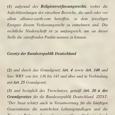
(1)
aufgrund des
Religionsverfassungsrechts
, wobei die
Aufschlüsselungen der einzelnen Bereiche, die auch oder vor
allem alliance-earth.com betreffen, zu dem jeweiligen
Ereignis diesem Verfassungsrecht zu entnehmen sind. Die
rechtliche Niederschrift ist zu umfangreich, um an dieser
Stelle die zutreffenden Punkte nennen zu können.
Gesetze der Bundesrepublik Deutschland
(2)
und durch das Grundgesetz
Art. 4
sowie
Art. 140
und
hier WRV von Art. 136 bis 141
und über und in Verbindung
mit
Art. 25
Grundgesetz
(3)
und bezüglich des Tierschutzes, gemäß
Art. 20 a des
Grundgesetzes
für die Bundesrepublik Deutschland. ZITAT:
"Der Staat schützt auch in Verantwortung für die künftigen
Generationen die natürlichen Lebensgrundlagen und die
Tiere im Rahmen der verfassungsmäßigen Ordnung durch