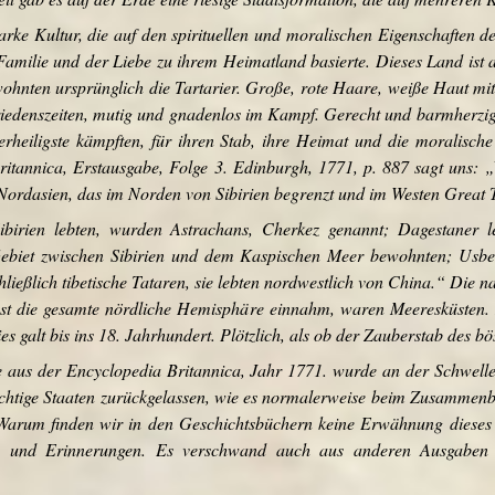
arke Kultur, die auf den spirituellen und moralischen Eigenschaften
amilie und der Liebe zu ihrem Heimatland basierte. Dieses Land ist a
ohnten ursprünglich die Tartarier. Große, rote Haare, weiße Haut mi
riedenszeiten, mutig und gnadenlos im Kampf. Gerecht und barmherzig 
lerheiligste kämpften, für ihren Stab, ihre Heimat und die moralisch
Britannica, Erstausgabe, Folge 3. Edinburgh, 1771, p. 887 sagt uns
 Nordasien, das im Norden von Sibirien begrenzt und im Westen Great 
ibirien lebten, wurden Astrachans, Cherkez genannt; Dagestaner 
 Gebiet zwischen Sibirien und dem Kaspischen Meer bewohnten; Usb
ließlich tibetische Tataren, sie lebten nordwestlich von China.“ Die n
fast die gesamte nördliche Hemisphäre einnahm, waren Meeresküsten. D
es galt bis ins 18. Jahrhundert. Plötzlich, als ob der Zauberstab des 
 aus der Encyclopedia Britannica, Jahr 1771. wurde an der Schwelle 
wichtige Staaten zurückgelassen, wie es normalerweise beim Zusammenb
arum finden wir in den Geschichtsbüchern keine Erwähnung dieses e
n und Erinnerungen. Es verschwand auch aus anderen Ausgaben 