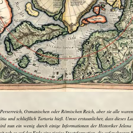
erserreich, Osmanischen oder Römischen Reich, aber sie alle waren K
ia und schließlich Tartaria hieß. Umso erstaunlicher, dass dieses La
wird nun ein wenig durch einige Informationen der Historiker Jelen
it gab es auf der Erde eine riesige Staatsformation, die auf mehreren Ko