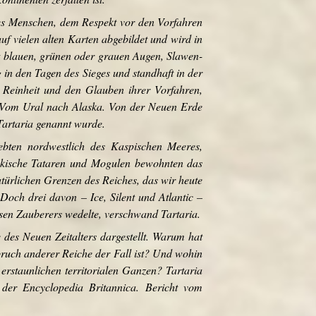
 des Menschen, dem Respekt vor den Vorfahren
uf vielen alten Karten abgebildet und wird in
t blauen, grünen oder grauen Augen, Slawen-
in den Tagen des Sieges und standhaft in der
e Reinheit und den Glauben ihrer Vorfahren,
: „Vom Ural nach Alaska. Von der Neuen Erde
Tartaria genannt wurde.
lebten nordwestlich des Kaspischen Meeres,
ekische Tataren und Mogulen bewohnten das
atürlichen Grenzen des Reiches, das wir heute
och drei davon – Ice, Silent und Atlantic –
bösen Zauberers wedelte, verschwand Tartaria.
des Neuen Zeitalters dargestellt. Warum hat
ruch anderer Reiche der Fall ist? Und wohin
rstaunlichen territorialen Ganzen? Tartaria
der Encyclopedia Britannica. Bericht vom