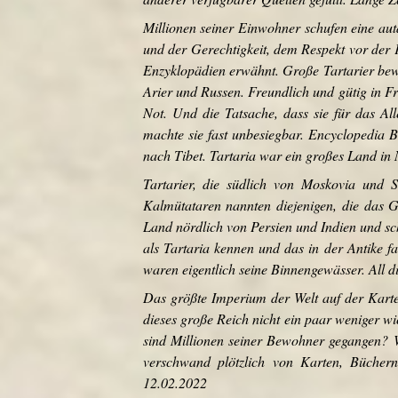
Millionen seiner Einwohner schufen eine aut
und der Gerechtigkeit, dem Respekt vor der F
Enzyklopädien erwähnt. Große Tartarier bew
Arier und Russen. Freundlich und gütig in F
Not. Und die Tatsache, dass sie für das Al
machte sie fast unbesiegbar. Encyclopedia 
nach Tibet. Tartaria war ein großes Land in
Tartarier, die südlich von Moskovia und S
Kalmütataren nannten diejenigen, die das
Land nördlich von Persien und Indien und sch
als Tartaria kennen und das in der Antike 
waren eigentlich seine Binnengewässer. All di
Das größte Imperium der Welt auf der Karte
dieses große Reich nicht ein paar weniger 
sind Millionen seiner Bewohner gegangen? W
verschwand plötzlich von Karten, Bücher
12.02.2022