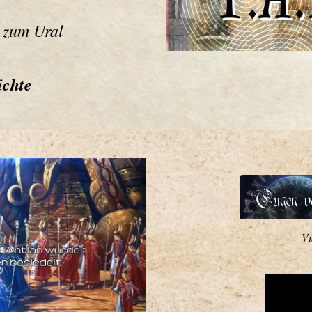
 zum Ural
ichte
Vi